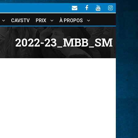
CAVSTV
PRIX
À PROPOS
2022-23_MBB_SM