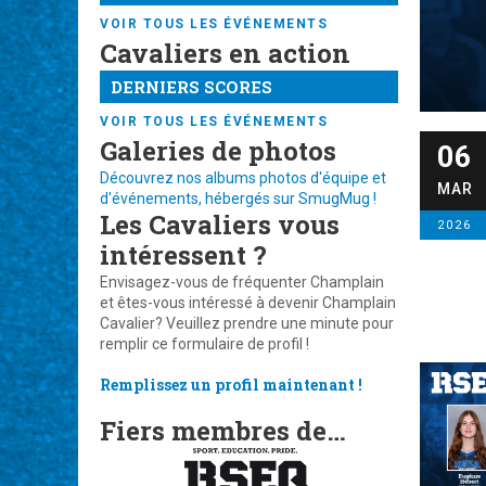
VOIR TOUS LES ÉVÉNEMENTS
Cavaliers en action
DERNIERS SCORES
VOIR TOUS LES ÉVÉNEMENTS
Galeries de photos
06
Découvrez nos albums photos d'équipe et
MAR
d'événements, hébergés sur SmugMug !
Les Cavaliers vous
2026
intéressent ?
Envisagez-vous de fréquenter Champlain
et êtes-vous intéressé à devenir Champlain
Cavalier? Veuillez prendre une minute pour
remplir ce formulaire de profil !
Remplissez un profil maintenant !
Fiers membres de…