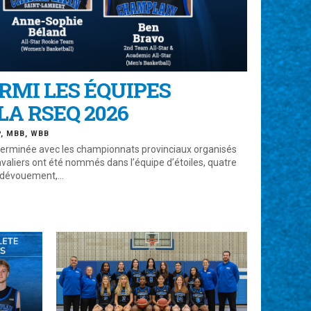
RMI LES ÉQUIPES
LA RSEQ 2026
P
,
MBB
,
WBB
t terminée avec les championnats provinciaux organisés
 Cavaliers ont été nommés dans l’équipe d’étoiles, quatre
 dévouement,...