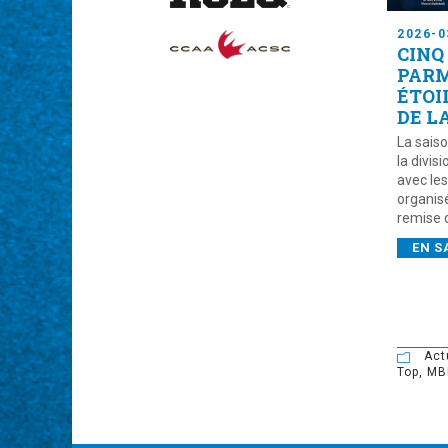
2026-0
CINQ
PARM
ÉTOI
DE L
La sais
la divis
avec le
organisé
remise d
EN S
Act
Top
,
MB