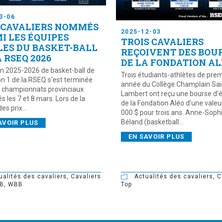
3-06
 CAVALIERS NOMMÉS
2025-12-03
I LES ÉQUIPES
TROIS CAVALIERS
LES DU BASKET-BALL
REÇOIVENT DES BOU
A RSEQ 2026
DE LA FONDATION A
on 2025-2026 de basket-ball de
Trois étudiants-athlètes de pre
ion 1 de la RSEQ s’est terminée
année du Collège Champlain Sai
s championnats provinciaux
Lambert ont reçu une bourse d’
s les 7 et 8 mars. Lors de la
de la Fondation Aléo d’une valeu
es prix...
000 $ pour trois ans. Anne-Soph
Béland (basketball...
AVOIR PLUS
EN SAVOIR PLUS
Actualités des cavaliers
,
C
ualités des cavaliers
,
Cavaliers
Top
B
,
WBB