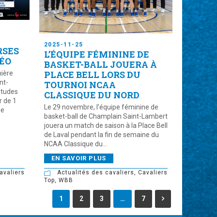
2025-11-25
RSES
L’ÉQUIPE FÉMININE DE
LÉO
BASKET-BALL JOUERA À
PLACE BELL LORS DU
mière
nt-
TOURNOI NCAA
études
CLASSIQUE DU NORD
r de 1
Le 29 novembre, l’équipe féminine de
ie
basket-ball de Champlain Saint-Lambert
jouera un match de saison à la Place Bell
de Laval pendant la fin de semaine du
NCAA Classique du...
EN SAVOIR PLUS
avaliers
Actualités des cavaliers
,
Cavaliers
Top
,
WBB
1
2
3
…
7