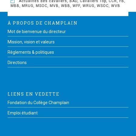
Actualités des cavaliers
,
BAD
,
Cavaliers Top
,
CCR
,
FB
,
MBB
,
MRUG
,
MSOC
,
MVB
,
WBB
,
WFF
,
WRUG
,
WSOC
,
WVB
À PROPOS DE CHAMPLAIN
Mot de bienvenue du directeur
Mission, vision et valeurs
Règlements & politiques
Directions
LIENS EN VEDETTE
Fondation du Collège Champlain
Emploi étudiant